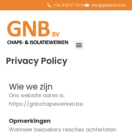
Spring
de
+32 479 57 74 34
info@gnbbvba.be
naar
inhoud
de
inhoud
Privacy Policy
Wie we zijn
Ons website adres is:
https://gnbchapewerken.be.
Opmerkingen
Wanneer bezoekers reacties achterlaten